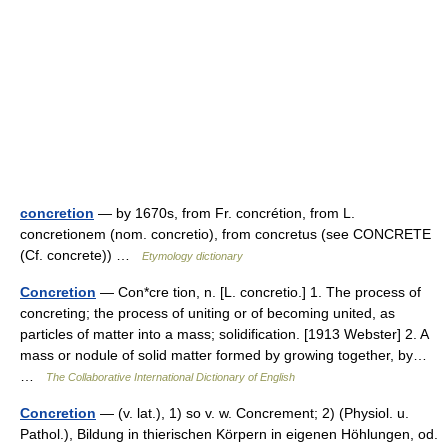
concretion
— by 1670s, from Fr. concrétion, from L.
concretionem (nom. concretio), from concretus (see CONCRETE
(Cf. concrete)) …
Etymology dictionary
Concretion
— Con*cre tion, n. [L. concretio.] 1. The process of
concreting; the process of uniting or of becoming united, as
particles of matter into a mass; solidification. [1913 Webster] 2. A
mass or nodule of solid matter formed by growing together, by…
…
The Collaborative International Dictionary of English
Concretion
— (v. lat.), 1) so v. w. Concrement; 2) (Physiol. u.
Pathol.), Bildung in thierischen Körpern in eigenen Höhlungen, od.