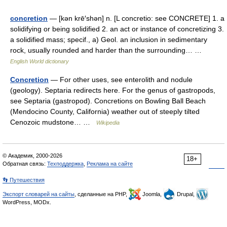
concretion
— [kən krē′shən] n. [L concretio: see CONCRETE] 1. a
solidifying or being solidified 2. an act or instance of concretizing 3.
a solidified mass; specif., a) Geol. an inclusion in sedimentary
rock, usually rounded and harder than the surrounding… …
English World dictionary
Concretion
— For other uses, see enterolith and nodule
(geology). Septaria redirects here. For the genus of gastropods,
see Septaria (gastropod). Concretions on Bowling Ball Beach
(Mendocino County, California) weather out of steeply tilted
Cenozoic mudstone… …
Wikipedia
© Академик, 2000-2026
18+
Обратная связь:
Техподдержка
,
Реклама на сайте
👣 Путешествия
Экспорт словарей на сайты
, сделанные на PHP,
Joomla,
Drupal,
WordPress, MODx.