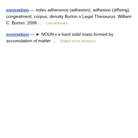
concretion
— index adherence (adhesion), adhesion (affixing),
congealment, corpus, density Burton s Legal Thesaurus. William
C. Burton. 2006 …
Law dictionary
concretion
— ► NOUN ▪ a hard solid mass formed by
accumulation of matter …
English terms dictionary