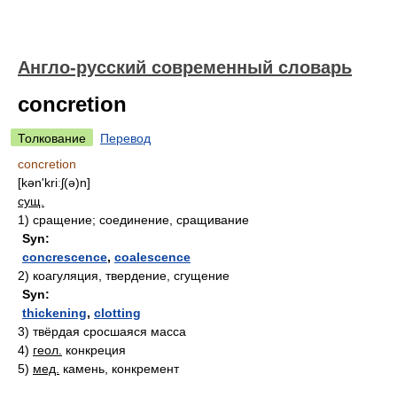
Англо-русский современный словарь
concretion
Толкование
Перевод
concretion
[kən'kriːʃ(ə)n]
сущ.
1)
сращение; соединение, сращивание
Syn:
concrescence
,
coalescence
2)
коагуляция, твердение, сгущение
Syn:
thickening
,
clotting
3)
твёрдая сросшаяся масса
4)
геол.
конкреция
5)
мед.
камень, конкремент